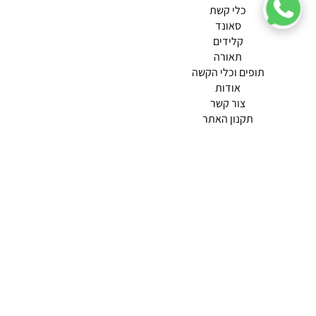
כלי קשת
סאונד
קלידים
תאורה
תופים וכלי הקשה
(current)
אודות
(current)
צור קשר
תקנון האתר
מדיניות פרטיות
תמצא אותנו ב
אודות |
תנאי שימוש |
מדיניות החזרות הנוחה שלנו
© 2026 צליל כלי נגינה.
מופעל ע"י ETX