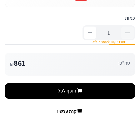
כמות
נותרו רק 10 left in stock
861
סה"כ:
₪
הוסף לסל
קנה עכשיו