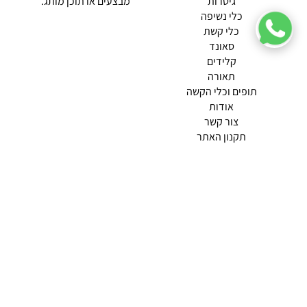
גיטרות
מבצעים או תוכן מותג.
כלי נשיפה
כלי קשת
סאונד
קלידים
תאורה
תופים וכלי הקשה
(current)
אודות
(current)
צור קשר
תקנון האתר
מדיניות פרטיות
תמצא אותנו ב
אודות |
תנאי שימוש |
מדיניות החזרות הנוחה שלנו
© 2026 צליל כלי נגינה.
מופעל ע"י ETX