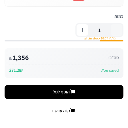
כמות
נותרו רק 10 left in stock
1,356
סה"כ:
₪
271.2₪
You saved:
הוסף לסל
קנה עכשיו