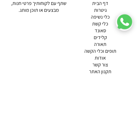
(current)
דף הבית
שתף עם לקוחותיך פרטי חנות,
גיטרות
מבצעים או תוכן מותג.
כלי נשיפה
כלי קשת
סאונד
קלידים
תאורה
תופים וכלי הקשה
(current)
אודות
(current)
צור קשר
תקנון האתר
מדיניות פרטיות
תמצא אותנו ב
אודות |
תנאי שימוש |
מדיניות החזרות הנוחה שלנו
© 2026 צליל כלי נגינה.
מופעל ע"י ETX