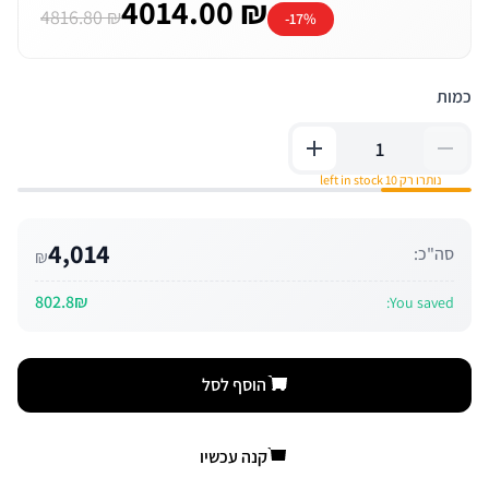
4014.00 ₪
4816.80 ₪
-17%
כמות
נותרו רק 10 left in stock
4,014
סה"כ:
₪
802.8₪
You saved:
הוסף לסל
קנה עכשיו