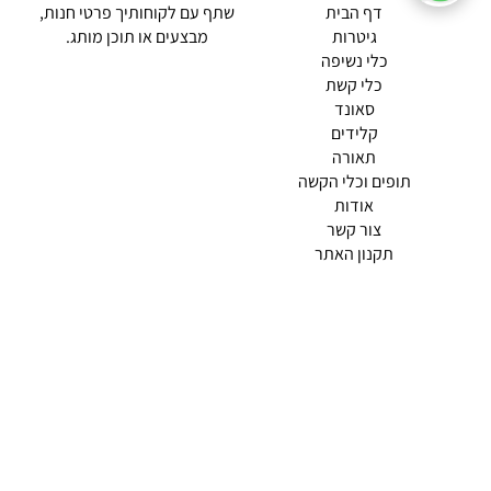
(current)
דף הבית
שתף עם לקוחותיך פרטי חנות,
גיטרות
מבצעים או תוכן מותג.
כלי נשיפה
כלי קשת
סאונד
קלידים
תאורה
תופים וכלי הקשה
(current)
אודות
(current)
צור קשר
תקנון האתר
מדיניות פרטיות
תמצא אותנו ב
אודות |
תנאי שימוש |
מדיניות החזרות הנוחה שלנו
© 2026 צליל כלי נגינה.
מופעל ע"י ETX