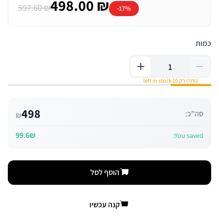
498.00 ₪
597.60 ₪
-17%
כמות
נותרו רק 10 left in stock
498
סה"כ:
₪
99.6₪
You saved:
הוסף לסל
קנה עכשיו