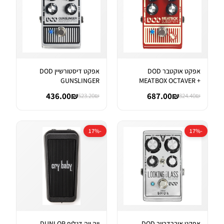
אפקט אוקטבר DOD
אפקט דיסטורשיין DOD
GUNSLINGER
MEATBOX OCTAVER +
AGGRESSIVE DISTORTI...
SUBHARMONIC SYNT...
436.00₪
687.00₪
523.20₪
824.40₪
-17%
-17%
אפקט אוברדרייב DOD
ווה ווה דנלופ DUNLOP