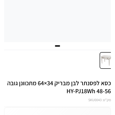
כסא לפסנתר לבן מבריק 34×64 מתכוונן גובה
48-56 HY-PJ18Wh
מק"ט: SKU0043