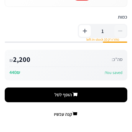
כמות
נותרו רק 10 left in stock
2,200
סה"כ:
₪
440₪
You saved:
הוסף לסל
קנה עכשיו