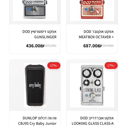
אפקט אוקטבר DOD
אפקט דיסטורשיין DOD
GUNSLINGER
MEATBOX OCTAVER +
AGGRESSIVE DISTORTI...
SUBHARMONIC SYNT...
436.00₪
687.00₪
523.20₪
824.40₪
-17%
-17%
אפקט אוברדרייב DOD
ווה ווה דנלופ DUNLOP
CBJ95 Cry Baby Junior
LOOKING GLASS CLASS-A