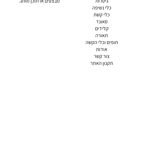
גיטרות
מבצעים או תוכן מותג.
כלי נשיפה
כלי קשת
סאונד
קלידים
תאורה
תופים וכלי הקשה
(current)
אודות
(current)
צור קשר
תקנון האתר
מדיניות פרטיות
תמצא אותנו ב
אודות |
תנאי שימוש |
מדיניות החזרות הנוחה שלנו
© 2026 צליל כלי נגינה.
מופעל ע"י ETX