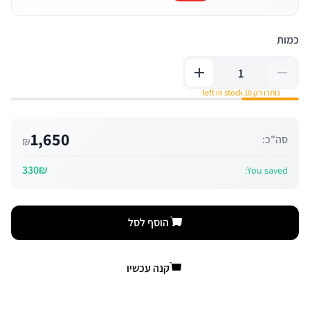
כמות
נותרו רק 10 left in stock
1,650
סה"כ:
₪
330₪
You saved:
הוסף לסל
קנה עכשיו