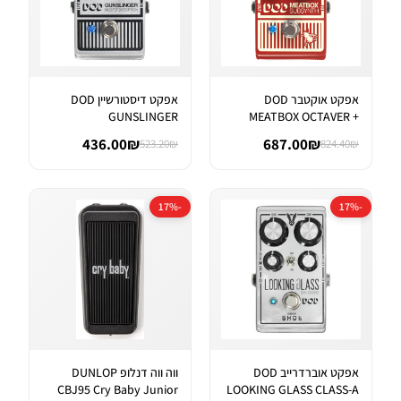
אפקט אוקטבר DOD
אפקט דיסטורשיין DOD
GUNSLINGER
MEATBOX OCTAVER +
AGGRESSIVE DISTORTI...
SUBHARMONIC SYNT...
436.00₪
687.00₪
523.20₪
824.40₪
-17%
-17%
אפקט אוברדרייב DOD
ווה ווה דנלופ DUNLOP
CBJ95 Cry Baby Junior
LOOKING GLASS CLASS-A