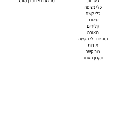
גיטרות
מבצעים או תוכן מותג.
כלי נשיפה
כלי קשת
סאונד
קלידים
תאורה
תופים וכלי הקשה
(current)
אודות
(current)
צור קשר
תקנון האתר
מדיניות פרטיות
תמצא אותנו ב
אודות |
תנאי שימוש |
מדיניות החזרות הנוחה שלנו
© 2026 צליל כלי נגינה.
מופעל ע"י ETX