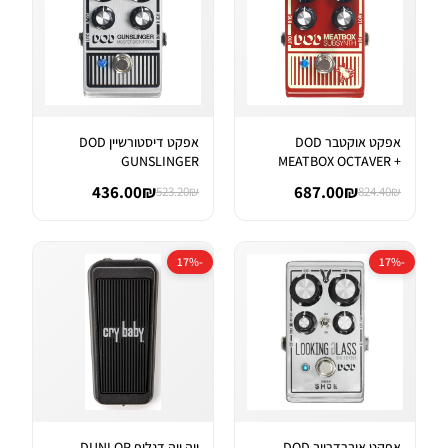
אפקט אוקטבר DOD
אפקט דיסטורשיין DOD
GUNSLINGER
MEATBOX OCTAVER +
AGGRESSIVE DISTORTI...
SUBHARMONIC SYNT...
436.00₪
687.00₪
523.20₪
824.40₪
-17%
-17%
אפקט אוברדרייב DOD
ווה ווה דנלופ DUNLOP