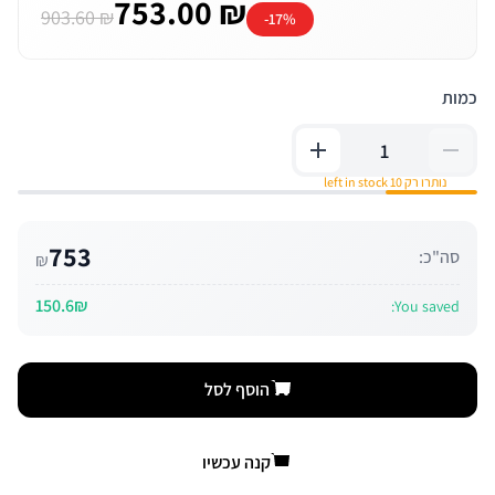
753.00 ₪
903.60 ₪
-17%
כמות
נותרו רק 10 left in stock
753
סה"כ:
₪
150.6₪
You saved:
הוסף לסל
קנה עכשיו