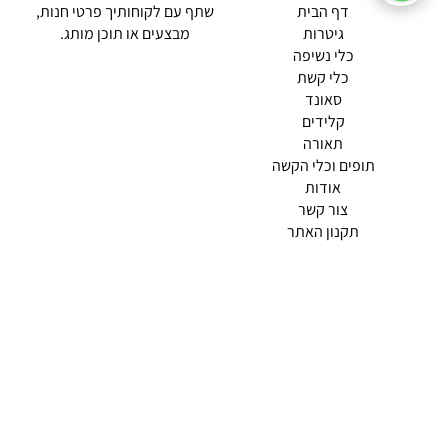
(current)
דף הבית
שתף עם לקוחותיך פרטי חנות,
גיטרות
מבצעים או תוכן מותג.
כלי נשיפה
כלי קשת
סאונד
קלידים
תאורה
תופים וכלי הקשה
(current)
אודות
(current)
צור קשר
תקנון האתר
מדיניות פרטיות
תמצא אותנו ב
אודות |
תנאי שימוש |
מדיניות החזרות הנוחה שלנו
© 2026 צליל כלי נגינה.
מופעל ע"י ETX