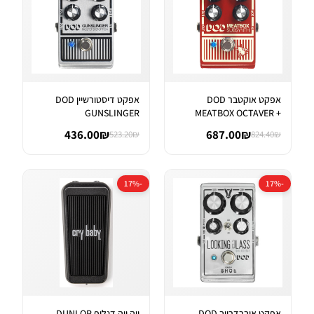
אפקט אוקטבר DOD
אפקט דיסטורשיין DOD
GUNSLINGER
MEATBOX OCTAVER +
AGGRESSIVE DISTORTI...
SUBHARMONIC SYNT...
436.00₪
687.00₪
523.20₪
824.40₪
-17%
-17%
אפקט אוברדרייב DOD
ווה ווה דנלופ DUNLOP