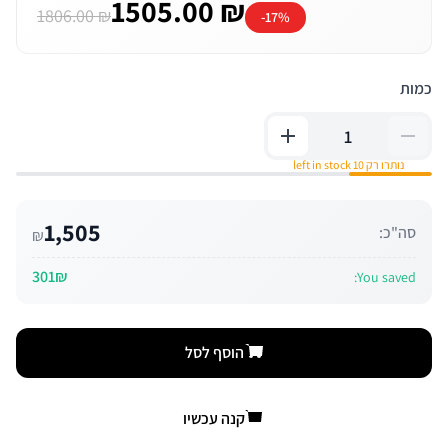
1505.00 ₪
1806.00 ₪
-17%
כמות
נותרו רק 10 left in stock
1,505
סה"כ:
₪
301₪
You saved:
הוסף לסל
קנה עכשיו