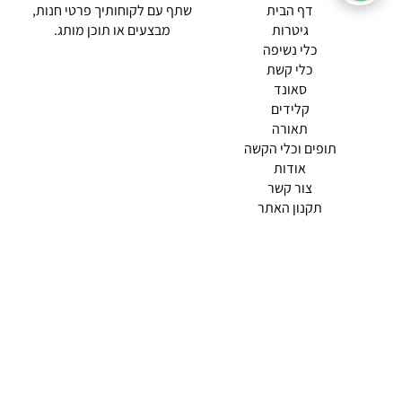
(current)
דף הבית
שתף עם לקוחותיך פרטי חנות,
גיטרות
מבצעים או תוכן מותג.
כלי נשיפה
כלי קשת
סאונד
קלידים
תאורה
תופים וכלי הקשה
(current)
אודות
(current)
צור קשר
תקנון האתר
מדיניות פרטיות
תמצא אותנו ב
אודות |
תנאי שימוש |
מדיניות החזרות הנוחה שלנו
© 2026 צליל כלי נגינה.
מופעל ע"י ETX