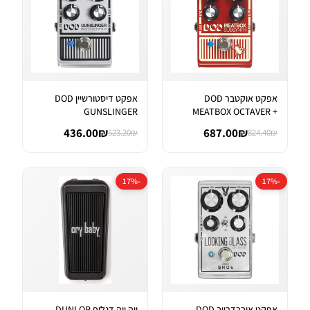
אפקט אוקטבר DOD
אפקט דיסטורשיין DOD
GUNSLINGER
MEATBOX OCTAVER +
AGGRESSIVE DISTORTI...
SUBHARMONIC SYNT...
436.00₪
687.00₪
523.20₪
824.40₪
-17%
-17%
אפקט אוברדרייב DOD
ווה ווה דנלופ DUNLOP