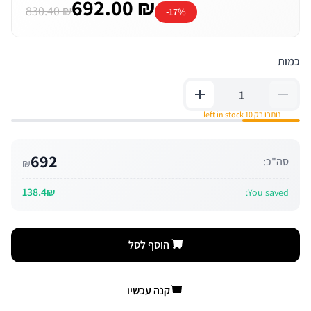
692.00 ₪
830.40 ₪
-17%
כמות
נותרו רק 10 left in stock
692
סה"כ:
₪
138.4₪
You saved:
הוסף לסל
קנה עכשיו