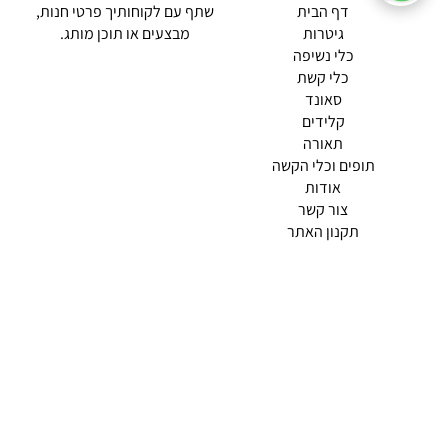
(current)
דף הבית
שתף עם לקוחותיך פרטי חנות,
גיטרות
מבצעים או תוכן מותג.
כלי נשיפה
כלי קשת
סאונד
קלידים
תאורה
תופים וכלי הקשה
(current)
אודות
(current)
צור קשר
תקנון האתר
מדיניות פרטיות
תמצא אותנו ב
אודות |
תנאי שימוש |
מדיניות החזרות הנוחה שלנו
© 2026 צליל כלי נגינה.
מופעל ע"י ETX