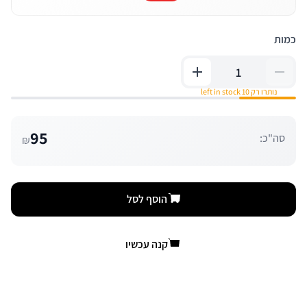
כמות
נותרו רק 10 left in stock
95
סה"כ:
₪
הוסף לסל
קנה עכשיו