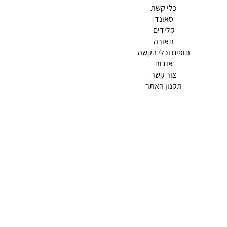
כלי קשת
סאונד
קלידים
תאורה
תופים וכלי הקשה
(current)
אודות
(current)
צור קשר
תקנון האתר
מדיניות פרטיות
תמצא אותנו ב
אודות |
תנאי שימוש |
מדיניות החזרות הנוחה שלנו
© 2026 צליל כלי נגינה.
מופעל ע"י ETX