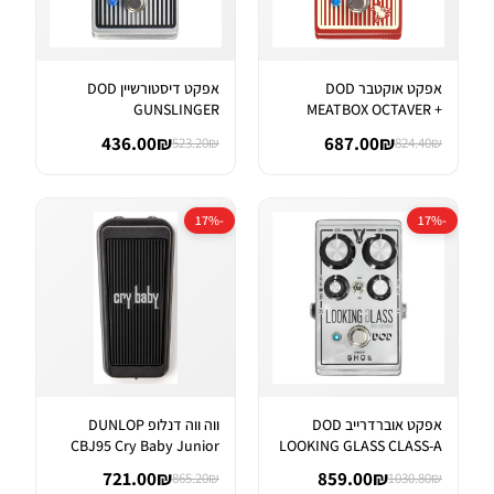
אפקט אוקטבר DOD
אפקט דיסטורשיין DOD
GUNSLINGER
MEATBOX OCTAVER +
AGGRESSIVE DISTORTI...
SUBHARMONIC SYNT...
436.00₪
687.00₪
523.20₪
824.40₪
-17%
-17%
אפקט אוברדרייב DOD
ווה ווה דנלופ DUNLOP
CBJ95 Cry Baby Junior
LOOKING GLASS CLASS-A
Wah
FET OVER...
721.00₪
859.00₪
865.20₪
1030.80₪