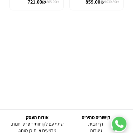
721.00₪
859.00₪
865.20₪
1030.80₪
קישורים מהירים
אודות העסק
(current)
דף הבית
שתף עם לקוחותיך פרטי חנות,
גיטרות
מבצעים או תוכן מותג.