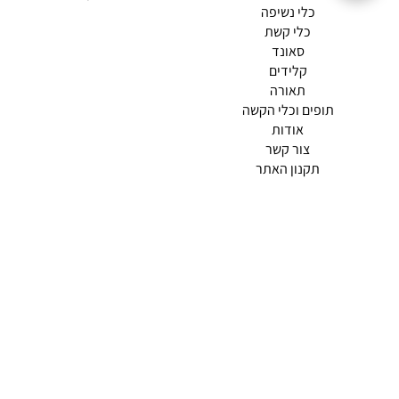
כלי נשיפה
כלי קשת
סאונד
קלידים
תאורה
תופים וכלי הקשה
(current)
אודות
(current)
צור קשר
תקנון האתר
מדיניות פרטיות
תמצא אותנו ב
אודות |
תנאי שימוש |
מדיניות החזרות הנוחה שלנו
© 2026 צליל כלי נגינה.
מופעל ע"י ETX