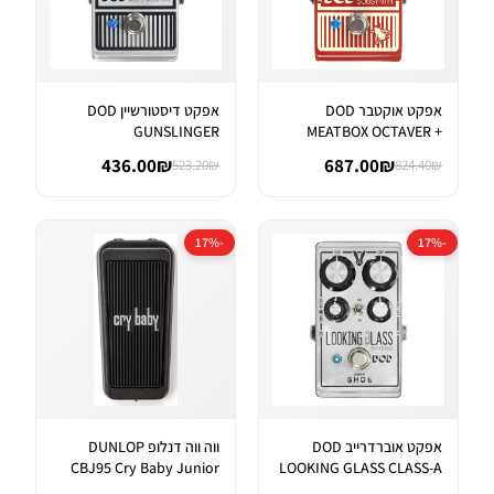
אפקט אוקטבר DOD
אפקט דיסטורשיין DOD
GUNSLINGER
MEATBOX OCTAVER +
AGGRESSIVE DISTORTI...
SUBHARMONIC SYNT...
436.00₪
687.00₪
523.20₪
824.40₪
-17%
-17%
אפקט אוברדרייב DOD
ווה ווה דנלופ DUNLOP
CBJ95 Cry Baby Junior
LOOKING GLASS CLASS-A
Wah
FET OVER...