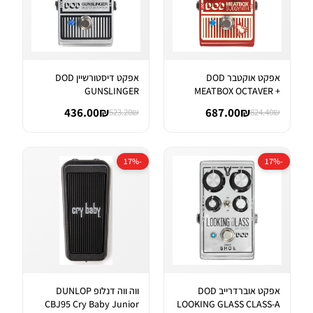
אפקט אוקטבר DOD
אפקט דיסטורשיין DOD
GUNSLINGER
MEATBOX OCTAVER +
AGGRESSIVE DISTORTI...
SUBHARMONIC SYNT...
436.00₪
687.00₪
523.20₪
824.40₪
-17%
-17%
אפקט אוברדרייב DOD
ווה ווה דנלופ DUNLOP
CBJ95 Cry Baby Junior
LOOKING GLASS CLASS-A