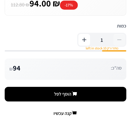
94.00 ₪
112.80 ₪
-17%
כמות
נותרו רק 10 left in stock
94
סה"כ:
₪
הוסף לסל
קנה עכשיו