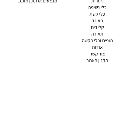
גיטרות
מבצעים או תוכן מותג.
כלי נשיפה
כלי קשת
סאונד
קלידים
תאורה
תופים וכלי הקשה
(current)
אודות
(current)
צור קשר
תקנון האתר
מדיניות פרטיות
תמצא אותנו ב
אודות |
תנאי שימוש |
מדיניות החזרות הנוחה שלנו
© 2026 צליל כלי נגינה.
מופעל ע"י ETX