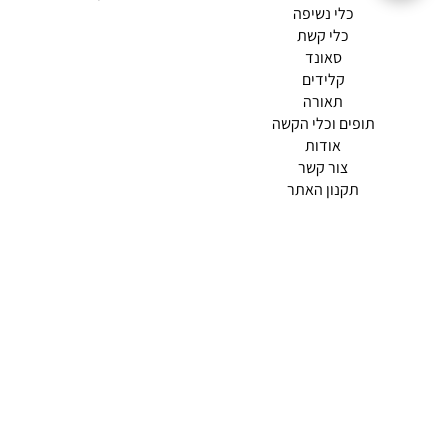
כלי נשיפה
כלי קשת
סאונד
קלידים
תאורה
תופים וכלי הקשה
(current)
אודות
(current)
צור קשר
תקנון האתר
מדיניות פרטיות
תמצא אותנו ב
אודות |
תנאי שימוש |
מדיניות החזרות הנוחה שלנו
© 2026 צליל כלי נגינה.
מופעל ע"י ETX