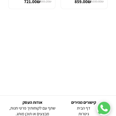
721.00₪
859.00₪
865.20₪
1030.80₪
קישורים מהירים
אודות העסק
(current)
דף הבית
שתף עם לקוחותיך פרטי חנות,
גיטרות
מבצעים או תוכן מותג.