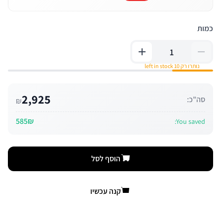
כמות
נותרו רק 10 left in stock
2,925
סה"כ:
₪
585₪
You saved:
הוסף לסל
קנה עכשיו