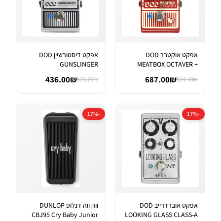
אפקט אוקטבר DOD
אפקט דיסטורשיין DOD
GUNSLINGER
MEATBOX OCTAVER +
AGGRESSIVE DISTORTI...
SUBHARMONIC SYNT...
436.00₪
687.00₪
523.20₪
824.40₪
-17%
-17%
אפקט אוברדרייב DOD
ווה ווה דנלופ DUNLOP
CBJ95 Cry Baby Junior
LOOKING GLASS CLASS-A