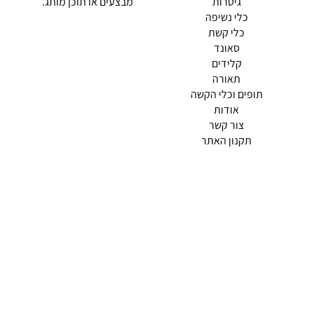
גיטרות
מבצעים או תוכן מותג.
כלי נשיפה
כלי קשת
סאונד
קלידים
תאורה
תופים וכלי הקשה
(current)
אודות
(current)
צור קשר
תקנון האתר
מדיניות פרטיות
תמצא אותנו ב
אודות |
תנאי שימוש |
מדיניות החזרות הנוחה שלנו
© 2026 צליל כלי נגינה.
מופעל ע"י ETX