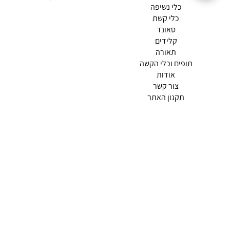
כלי נשיפה
כלי קשת
סאונד
קלידים
תאורה
תופים וכלי הקשה
(current)
אודות
(current)
צור קשר
תקנון האתר
מדיניות פרטיות
תמצא אותנו ב
אודות |
תנאי שימוש |
מדיניות החזרות הנוחה שלנו
© 2026 צליל כלי נגינה.
מופעל ע"י ETX