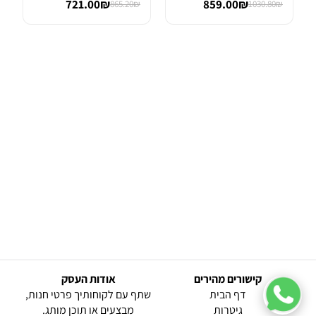
721.00₪
859.00₪
865.20₪
1030.80₪
קישורים מהירים
אודות העסק
(current)
דף הבית
שתף עם לקוחותיך פרטי חנות,
גיטרות
מבצעים או תוכן מותג.