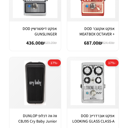
אפקט אוקטבר DOD
אפקט דיסטורשיין DOD
GUNSLINGER
MEATBOX OCTAVER +
AGGRESSIVE DISTORTI...
SUBHARMONIC SYNT...
436.00₪
687.00₪
523.20₪
824.40₪
-17%
-17%
אפקט אוברדרייב DOD
ווה ווה דנלופ DUNLOP
CBJ95 Cry Baby Junior
LOOKING GLASS CLASS-A
Wah
FET OVER...