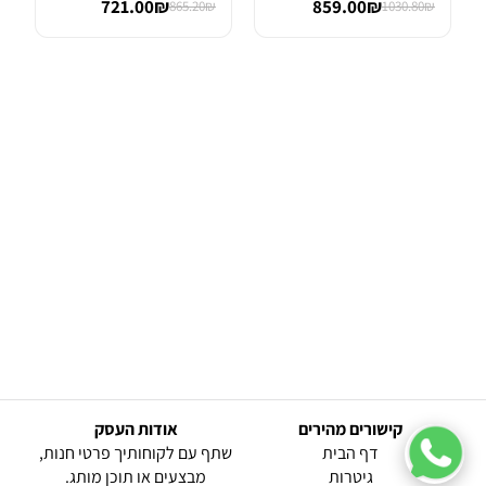
721.00₪
859.00₪
865.20₪
1030.80₪
קישורים מהירים
אודות העסק
(current)
דף הבית
שתף עם לקוחותיך פרטי חנות,
גיטרות
מבצעים או תוכן מותג.