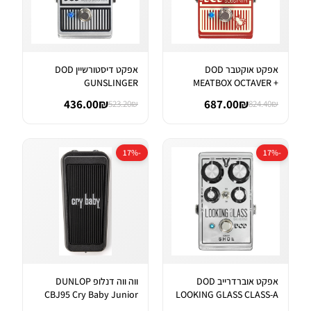
אפקט אוקטבר DOD
אפקט דיסטורשיין DOD
GUNSLINGER
MEATBOX OCTAVER +
AGGRESSIVE DISTORTI...
SUBHARMONIC SYNT...
436.00₪
687.00₪
523.20₪
824.40₪
-17%
-17%
אפקט אוברדרייב DOD
ווה ווה דנלופ DUNLOP
CBJ95 Cry Baby Junior
LOOKING GLASS CLASS-A
Wah
FET OVER...