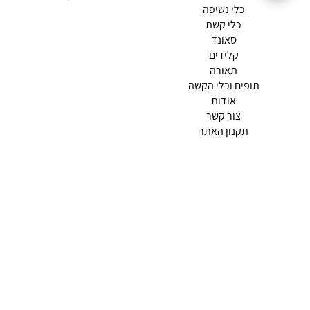
כלי נשיפה
כלי קשת
סאונד
קלידים
תאורה
תופים וכלי הקשה
(current)
אודות
(current)
צור קשר
תקנון האתר
מדיניות פרטיות
תמצא אותנו ב
אודות |
תנאי שימוש |
מדיניות החזרות הנוחה שלנו
© 2026 צליל כלי נגינה.
מופעל ע"י ETX