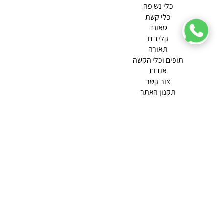
כלי נשיפה
כלי קשת
סאונד
קלידים
תאורה
תופים וכלי הקשה
(current)
אודות
(current)
צור קשר
תקנון האתר
מדיניות פרטיות
תמצא אותנו ב
אודות |
תנאי שימוש |
מדיניות החזרות הנוחה שלנו
© 2026 צליל כלי נגינה.
מופעל ע"י ETX