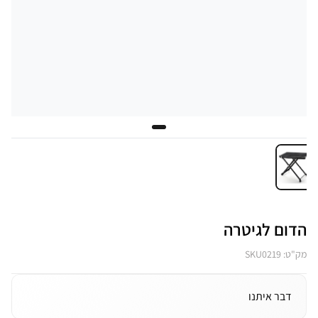
הדום לגיטרה
מק"ט: SKU0219
דבר איתנו