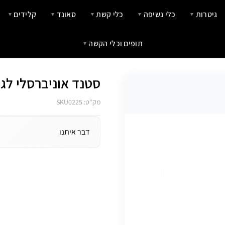
גיטרות
כלי נשיפה
כלי קשת
סאונד
קלידים
▼
▼
▼
▼
▼
תופים וכלי הקשה
▼
סטנד אוניברסלי לג
מק"ט: SKU0225
דבר איתנו