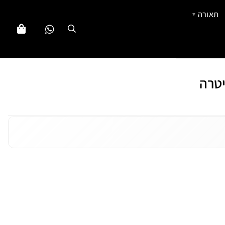
תאורה
▼
יטרה