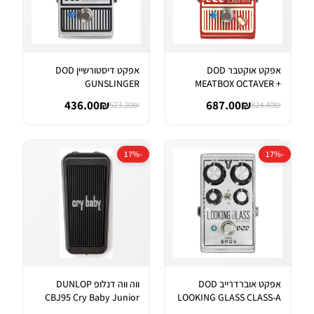
אפקט אוקטבר DOD
אפקט דיסטורשיין DOD
GUNSLINGER
MEATBOX OCTAVER +
AGGRESSIVE DISTORTI...
SUBHARMONIC SYNT...
436.00₪
687.00₪
523.20₪
824.40₪
-17%
-17%
אפקט אוברדרייב DOD
ווה ווה דנלופ DUNLOP
CBJ95 Cry Baby Junior
LOOKING GLASS CLASS-A
Wah
FET OVER...