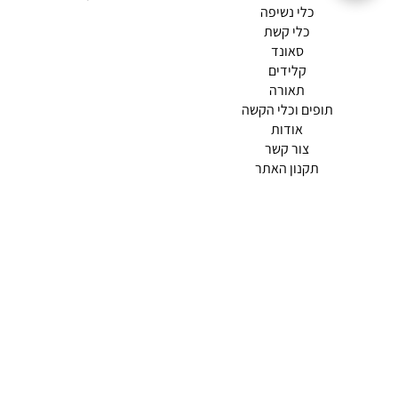
כלי נשיפה
כלי קשת
סאונד
קלידים
תאורה
תופים וכלי הקשה
(current)
אודות
(current)
צור קשר
תקנון האתר
מדיניות פרטיות
תמצא אותנו ב
אודות |
תנאי שימוש |
מדיניות החזרות הנוחה שלנו
© 2026 צליל כלי נגינה.
מופעל ע"י ETX