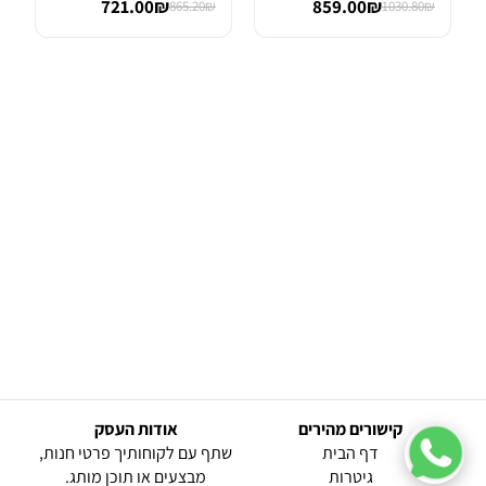
721.00₪
859.00₪
865.20₪
1030.80₪
קישורים מהירים
אודות העסק
(current)
דף הבית
שתף עם לקוחותיך פרטי חנות,
גיטרות
מבצעים או תוכן מותג.