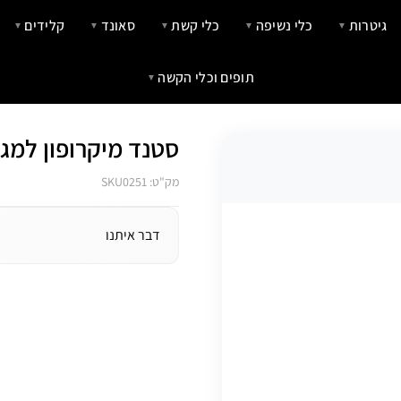
גיטרות
כלי נשיפה
כלי קשת
סאונד
קלידים
▼
▼
▼
▼
▼
תופים וכלי הקשה
▼
סטנד מיקרופון למג
מק"ט: SKU0251
דבר איתנו