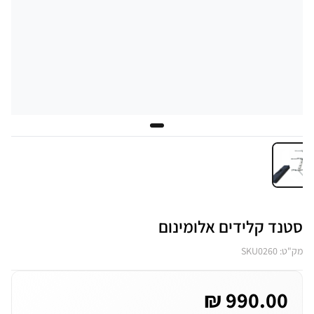
סטנד קלידים אלומינום
מק"ט: SKU0260
990.00 ₪