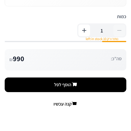
כמות
נותרו רק 10 left in stock
990
סה"כ:
₪
הוסף לסל
קנה עכשיו