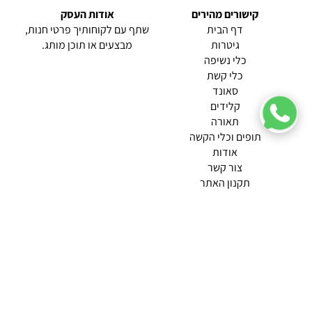
קישורים מהירים
אודות העסק
(current)
דף הבית
שתף עם לקוחותיך פרטי חנות,
גיטרות
מבצעים או תוכן מותג.
כלי נשיפה
כלי קשת
סאונד
קלידים
תאורה
תופים וכלי הקשה
(current)
אודות
(current)
צור קשר
תקנון האתר
מדיניות פרטיות
תמצא אותנו ב
אודות |
תנאי שימוש |
מדיניות החזרות הנוחה שלנו
© 2026 צליל כלי נגינה.
מופעל ע"י ETX