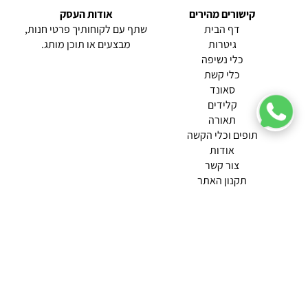
קישורים מהירים
אודות העסק
(current)
דף הבית
שתף עם לקוחותיך פרטי חנות,
גיטרות
מבצעים או תוכן מותג.
כלי נשיפה
כלי קשת
סאונד
קלידים
תאורה
תופים וכלי הקשה
(current)
אודות
(current)
צור קשר
תקנון האתר
מדיניות פרטיות
תמצא אותנו ב
אודות |
תנאי שימוש |
מדיניות החזרות הנוחה שלנו
© 2026 צליל כלי נגינה.
מופעל ע"י ETX