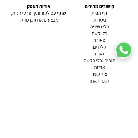
קישורים מהירים
אודות העסק
(current)
דף הבית
שתף עם לקוחותיך פרטי חנות,
גיטרות
מבצעים או תוכן מותג.
כלי נשיפה
כלי קשת
סאונד
קלידים
תאורה
תופים וכלי הקשה
(current)
אודות
(current)
צור קשר
תקנון האתר
מדיניות פרטיות
תמצא אותנו ב
אודות |
תנאי שימוש |
מדיניות החזרות הנוחה שלנו
© 2026 צליל כלי נגינה.
מופעל ע"י ETX