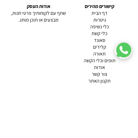
קישורים מהירים
אודות העסק
(current)
דף הבית
שתף עם לקוחותיך פרטי חנות,
גיטרות
מבצעים או תוכן מותג.
כלי נשיפה
כלי קשת
סאונד
קלידים
תאורה
תופים וכלי הקשה
(current)
אודות
(current)
צור קשר
תקנון האתר
מדיניות פרטיות
תמצא אותנו ב
אודות |
תנאי שימוש |
מדיניות החזרות הנוחה שלנו
© 2026 צליל כלי נגינה.
מופעל ע"י ETX