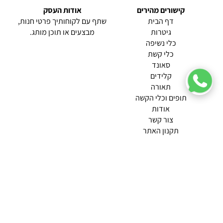
קישורים מהירים
אודות העסק
(current)
דף הבית
שתף עם לקוחותיך פרטי חנות,
גיטרות
מבצעים או תוכן מותג.
כלי נשיפה
כלי קשת
סאונד
קלידים
תאורה
תופים וכלי הקשה
(current)
אודות
(current)
צור קשר
תקנון האתר
מדיניות פרטיות
תמצא אותנו ב
אודות |
תנאי שימוש |
מדיניות החזרות הנוחה שלנו
© 2026 צליל כלי נגינה.
מופעל ע"י ETX