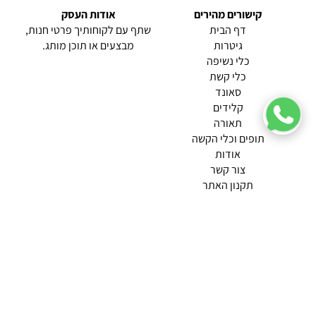
קישורים מהירים
אודות העסק
(current)
דף הבית
שתף עם לקוחותיך פרטי חנות,
גיטרות
מבצעים או תוכן מותג.
כלי נשיפה
כלי קשת
סאונד
קלידים
תאורה
תופים וכלי הקשה
(current)
אודות
(current)
צור קשר
תקנון האתר
מדיניות פרטיות
תמצא אותנו ב
אודות |
תנאי שימוש |
מדיניות החזרות הנוחה שלנו
© 2026 צליל כלי נגינה.
מופעל ע"י ETX