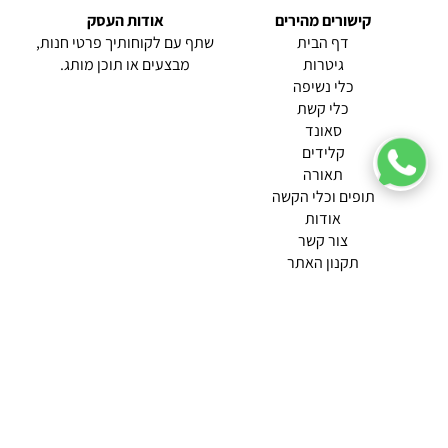
קישורים מהירים
אודות העסק
(current)
דף הבית
שתף עם לקוחותיך פרטי חנות,
גיטרות
מבצעים או תוכן מותג.
כלי נשיפה
כלי קשת
סאונד
קלידים
תאורה
תופים וכלי הקשה
(current)
אודות
(current)
צור קשר
תקנון האתר
מדיניות פרטיות
תמצא אותנו ב
אודות |
תנאי שימוש |
מדיניות החזרות הנוחה שלנו
© 2026 צליל כלי נגינה.
מופעל ע"י ETX